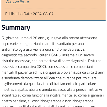
Authors
Vincenzo Prisco
Publication Date:
2024-08-07
Summary
G., giovane uomo di 28 anni, giungeva alla nostra attenzione
dopo varie peregrinazioni in ambito sanitario per una
sintomatologia ascrivibile a una sindrome depressiva,
diagnosticata secondo i criteri DSM-5, insieme a un severo
disturbo ossessivo, che permetteva di porre diagnosi di Disturbo
ossessivo-compulsivo (DOC), con ossessioni e compulsioni
mentali. Il paziente soffriva di questa problematica da circa 2 anni
e sembrava demoralizzato all’idea che avrebbe potuto avere
miglioramenti da qualsiasi tipo di trattamento. In particolare
mostrava apatia, abulia e anedonia associata a pensieri intrusivi
incentrati su come funziona la nostra mente, su come si genera il
nostro pensiero, su cosa bisognerebbe o non bisognerebbe
pensare, seguiti da rituali mentali di controllo come contare,