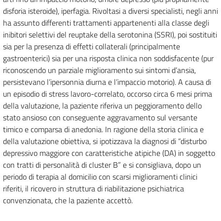
disforia isteroide), iperfagia. Rivoltasi a diversi specialisti, negli anni
ha assunto differenti trattamenti appartenenti alla classe degli
inibitori selettivi del reuptake della serotonina (SSRI), poi sostituiti
sia per la presenza di effetti collaterali (principalmente
gastroenterici) sia per una risposta clinica non soddisfacente (pur
riconoscendo un parziale miglioramento sui sintomi d’ansia,
persistevano l’ipersonnia diurna e l’impaccio motorio). A causa di
un episodio di stress lavoro-correlato, occorso circa 6 mesi prima
della valutazione, la paziente riferiva un peggioramento dello
stato ansioso con conseguente aggravamento sul versante
timico e comparsa di anedonia. In ragione della storia clinica e
della valutazione obiettiva, si ipotizzava la diagnosi di “disturbo
depressivo maggiore con caratteristiche atipiche (DA) in soggetto
con tratti di personalità di cluster B” e si consigliava, dopo un
periodo di terapia al domicilio con scarsi miglioramenti clinici
riferiti, il ricovero in struttura di riabilitazione psichiatrica
convenzionata, che la paziente accettò.