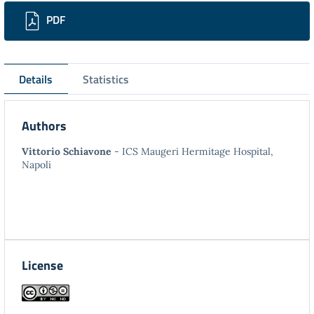
Downloads
PDF
Details
Statistics
Authors
Vittorio Schiavone
- ICS Maugeri Hermitage Hospital,
Napoli
License