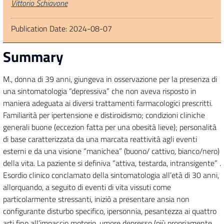
Authors
Vittorio Schiavone
Publication Date:
2024-08-07
Summary
M., donna di 39 anni, giungeva in osservazione per la presenza di
una sintomatologia “depressiva” che non aveva risposto in
maniera adeguata ai diversi trattamenti farmacologici prescritti.
Familiarità per ipertensione e distiroidismo; condizioni cliniche
generali buone (eccezion fatta per una obesità lieve); personalità
di base caratterizzata da una marcata reattività agli eventi
esterni e da una visione “manichea” (buono/ cattivo, bianco/nero)
della vita. La paziente si definiva “attiva, testarda, intransigente” .
Esordio clinico conclamato della sintomatologia all’età di 30 anni,
allorquando, a seguito di eventi di vita vissuti come
particolarmente stressanti, iniziò a presentare ansia non
configurante disturbo specifico, ipersonnia, pesantezza ai quattro
arti fino all’impaccio motorio, umore depresso (più propriamente